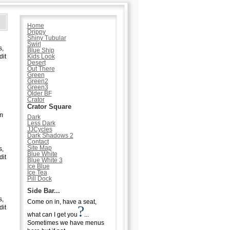
Home
Drippy
Shiny Tubular
Swirl
s,
Blue Ship
dit
Kids Look
Desert
Out There
Green
Green2
Green3
Older BF
Crator
Crator Square
um
Dark
Less Dark
JJCycles
Dark Shadows 2
Contact
Site Map
s,
Blue White
dit
Blue White 3
Ice Blue
Ice Tea
Pill Dock
Side Bar...
s,
Come on in, have a seat,
?
dit
what can I get you
...
Sometimes we have menus