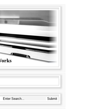
orks
h: