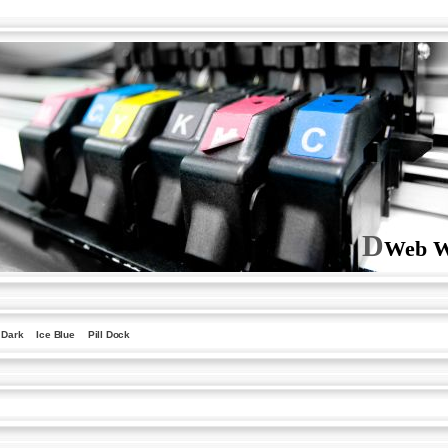
D
Web W
Dark
Ice Blue
Pill Dock
Searc